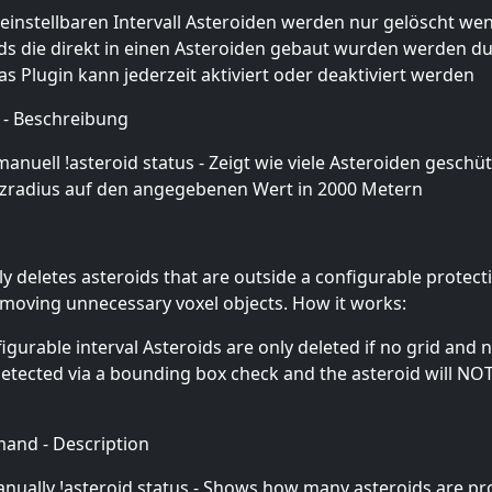
einstellbaren Intervall Asteroiden werden nur gelöscht wenn
ids die direkt in einen Asteroiden gebaut wurden werden 
s Plugin kann jederzeit aktiviert oder deaktiviert werden
 - Beschreibung
manuell !asteroid status - Zeigt wie viele Asteroiden geschü
utzradius auf den angegebenen Wert in 2000 Metern
y deletes asteroids that are outside a configurable protect
moving unnecessary voxel objects. How it works:
gurable interval Asteroids are only deleted if no grid and n
e detected via a bounding box check and the asteroid will N
and - Description
 manually !asteroid status - Shows how many asteroids are 