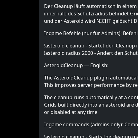
Der Cleanup läuft automatisch in einem 
innerhalb des Schutzradius befindet Gr
und der Asteroid wird NICHT gelöscht Da
Ingame Befehle (nur für Admins): Befehl
!asteroid cleanup - Startet den Cleanup 
!asteroid radius 2000 - Ändert den Sch
AsteroidCleanup — English:
The AsteroidCleanup plugin automaticall
This improves server performance by re
The cleanup runs automatically at a confi
Grids built directly into an asteroid ar
or disabled at any time
Ingame commands (admins only): Comm
!asteroid cleanup - Starts the cleanup