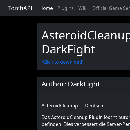
TorchAPI
Home
Plugins
Wiki
Official Game Se
AsteroidCleanup
DarkFight
(Click to download)
Author: DarkFight
AsteroidCleanup — Deutsch:
Das AsteroidCleanup Plugin löscht autom
befinden. Dies verbessert die Server-P